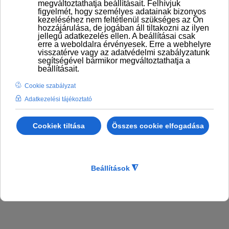
NAGYKÁTA- Gyári munka - Minőségellenőr –
2
műszakban 8 órában, szombati teljesítéssel
MINŐSÉGELLENŐR
munkakörbe várunk
jelentkezőket nagykátai teljesítésre, hosszú távú
bejelentett munkavégzésre.
A jelentkezőket Nagykáta 30 km-es körzetéből várjuk.
BŐVEBBEN: NAGYKÁTA- GYÁRI MUNKA -
MINŐSÉGELLENŐR – 2 MŰSZAKBAN 8 ÓRÁBAN,
SZOMBATI TELJESÍTÉSSEL