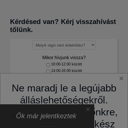
Kérdésed van? Kérj visszahívást
tőlünk.
Mikor hívjunk vissza?
10:00-12:00 között
14:00-16:00 között
×
Ne maradj le a legújabb
álláslehetőségekről.
×
Iratkozz fel értesítőnkre,
Ők már jelentkeztek
Adatvédelem:
hogy mindig naprakész
Az
Adatvédelmi tájékoztatót
elolvastam, és elfogadom