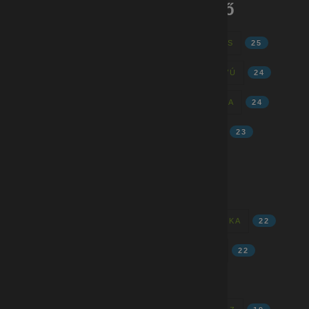
Gyári munkák - címkefelhő
MINŐSÉGELLENŐR
28
GYÁRI ÁLLÁS
25
TELJES MUNKAIDŐ
24
HOSSZÚTÁVÚ
24
AZONNAL KEZDÉS
24
GYÁRI MUNKA
24
FIZIKAI MUNKA
24
MINŐSÉGÜGY
23
HATÁROZATLAN
23
4N
23
MUNKA
22
MUNKAREND
22
FOLYAMATOS
22
BETANÍTOTT MUNKA
22
SORI TÁMOGATÁS
22
OPERÁTOR
22
STABIL
21
ÁLLÁS
20