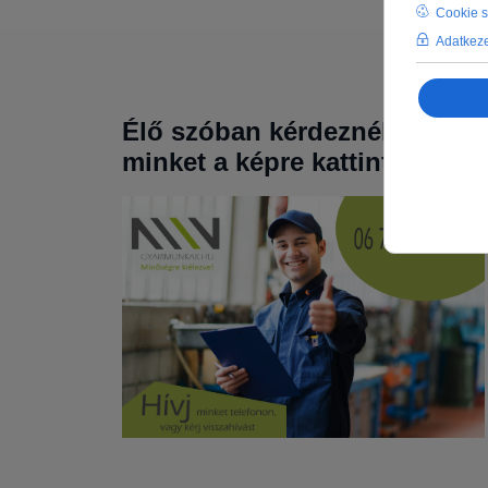
Élő szóban kérdeznél? Hívj
minket a képre kattintva