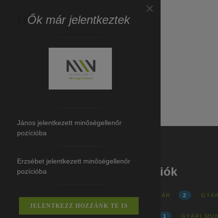
×
Ők már jelentkeztek
János jelentkezett minőségellenőr
pozícióba
Erzsébet jelentkezett minőségellenőr
Gyári munkák - régiók
pozícióba
GYÁRI MUNKÁK - EGER, MAKLÁR
2
GYÁR
JELENTKEZZ HOZZÁNK TE IS
GYÁRI MUNKÁK-BUDAPEST
1
GYÁRI MU