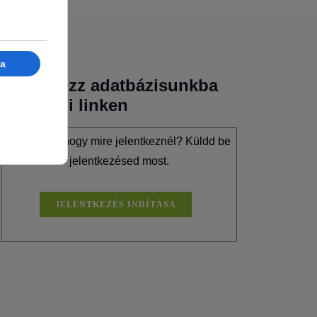
Jelentkezz adatbázisunkba
az alábbi linken
Már tudod, hogy mire jelentkeznél? Küldd be
jelentkezésed most.
JELENTKEZÉS INDÍTÁSA