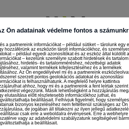
IS ÁLLÁSAJÁNLATOK
JELENTKEZÉS AZ ÁLLÁSOK
ségellenőr - 3 műszak 8 órás munkarend