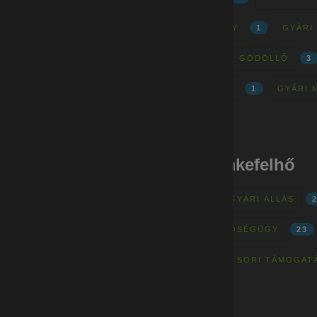
GYÁRI MUNKÁK - JÁSZBERÉNY
1
GYÁRI
GYÁRI MUNKÁK - VÁC - GÖD - GÖDÖLLŐ
3
GYÁRI MUNKÁK - KECSKEMÉT
1
GYÁRI 
Gyári munkák - címkefelhő
MINŐSÉGELLENŐR
28
GYÁRI ÁLLÁS
FIZIKAI MUNKA
24
MINŐSÉGÜGY
23
BETANÍTOTT MUNKA
22
SORI TÁMOGAT
ÖNÉLETRAJZ
19