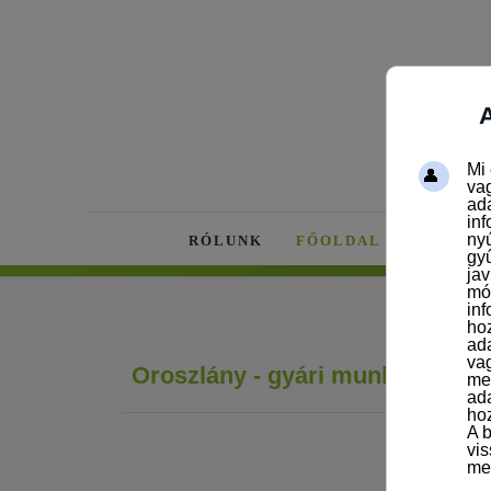
RÓLUNK
FŐOLDAL
AKTUÁL
Oroszlány - gyári munka - Minő