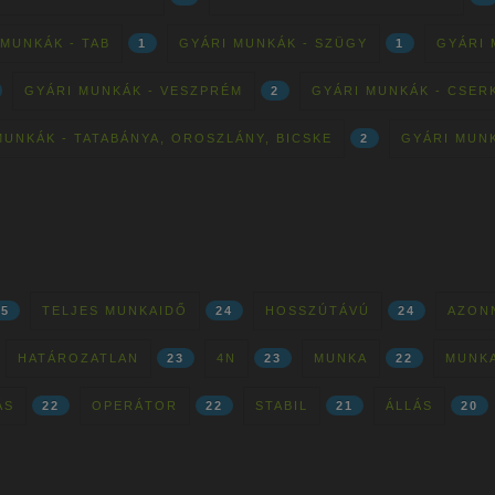
 MUNKÁK - TAB
1
GYÁRI MUNKÁK - SZÜGY
1
GYÁRI 
GYÁRI MUNKÁK - VESZPRÉM
2
GYÁRI MUNKÁK - CSER
MUNKÁK - TATABÁNYA, OROSZLÁNY, BICSKE
2
GYÁRI MUN
25
TELJES MUNKAIDŐ
24
HOSSZÚTÁVÚ
24
AZON
HATÁROZATLAN
23
4N
23
MUNKA
22
MUNK
ÁS
22
OPERÁTOR
22
STABIL
21
ÁLLÁS
20