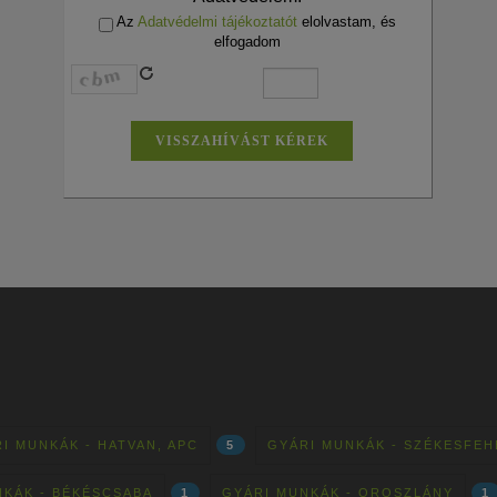
Az
Adatvédelmi tájékoztatót
elolvastam, és
elfogadom
I MUNKÁK - HATVAN, APC
5
GYÁRI MUNKÁK - SZÉKESFE
NKÁK - BÉKÉSCSABA
1
GYÁRI MUNKÁK - OROSZLÁNY
1