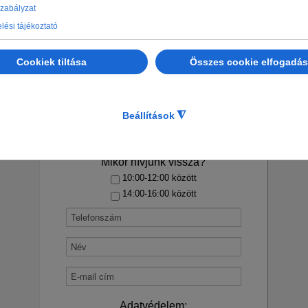
Kérdésed van? Kérj
visszahívást tőlünk.
Melyik régió iránt érdeklődsz?
Mikor hívjunk vissza?
10:00-12:00 között
14:00-16:00 között
Adatvédelem: