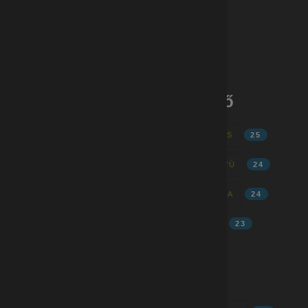
GYÁRI MUNKÁK-BUDAPEST
1
GYÁRI MUNKÁK - VESZPRÉM
2
Gyári munkák - címkefelhő
MINŐSÉGELLENŐR
28
GYÁRI ÁLLÁS
25
TELJES MUNKAIDŐ
24
HOSSZÚTÁVÚ
24
AZONNAL KEZDÉS
24
GYÁRI MUNKA
24
FIZIKAI MUNKA
24
MINŐSÉGÜGY
23
HATÁROZATLAN
23
4N
23
MUNKA
22
MUNKAREND
22