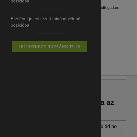
Adatvédelem:
pozícióba
Az
Adatvédelmi tájékoztatót
elolvastam, és elfogadom
Feliratkozom a hírlevélre
Erzsébet jelentkezett minőségellenőr
pozícióba
Feliratkozom a hírlevélre
Adatvédelem:
Az
Adatvédelmi tájékoztatót
elolvastam, és elfogadom
JELENTKEZZ HOZZÁNK TE IS
Jelentkezz adatbázisunkba az
alábbi linken
Már tudod, hogy mire jelentkeznél? Küldd be
jelentkezésed most.