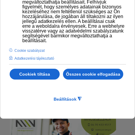
Esztergom - Gyári munka - Minőségellenőr - 3
műszak 8 óra
Olyan mobilis jelöltek jelentkezését várjuk, akik
más területeken is (Esztergom 50-60 km-es
körzete) tudnak teljesítést vállalni,
B kategóriás
jogosítvánnyal és saját gépjárművel rendelkeznek.
(Esztergom ipari park, Solymár, Bicske,
Ipolytölgyes)
BŐVEBBEN: ESZTERGOM - GYÁRI MUNKA -
MINŐSÉGELLENŐR - 3 MŰSZAK 8 ÓRA