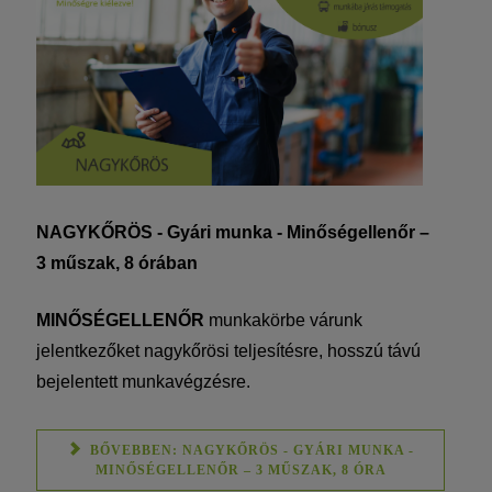
NAGYKŐRÖS - Gyári munka - Minőségellenőr –
3
műszak, 8 órában
MINŐSÉGELLENŐR
munkakörbe várunk
jelentkezőket nagykőrösi teljesítésre, hosszú távú
bejelentett munkavégzésre.
BŐVEBBEN: NAGYKŐRÖS - GYÁRI MUNKA -
MINŐSÉGELLENŐR – 3 MŰSZAK, 8 ÓRA