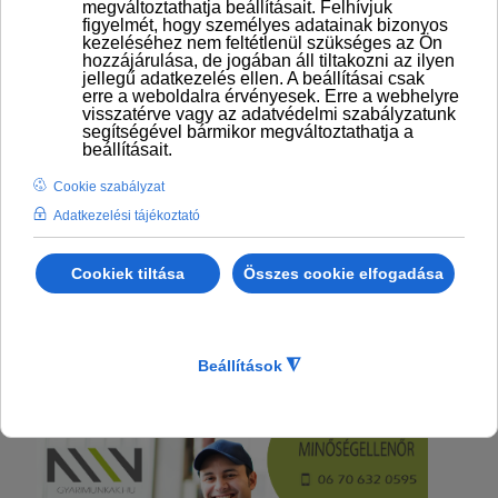
NAGYKŐRÖS - Gyári munka - Minőségellenőr –
4
műszakban 12 órában
MINŐSÉGELLENŐR
munkakörbe várunk
jelentkezőket nagykőrösi teljesítésre, hosszú távú
bejelentett munkavégzésre.
BŐVEBBEN: NAGYKŐRÖS - GYÁRI MUNKA -
MINŐSÉGELLENŐR – 4 MŰSZAKBAN 12 ÓRÁBAN