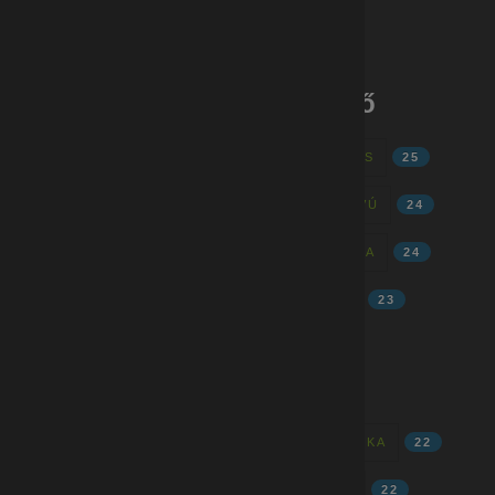
GYÁRI MUNKÁK - HATVAN, APC
5
Gyári munkák - címkefelhő
MINŐSÉGELLENŐR
28
GYÁRI ÁLLÁS
25
TELJES MUNKAIDŐ
24
HOSSZÚTÁVÚ
24
AZONNAL KEZDÉS
24
GYÁRI MUNKA
24
FIZIKAI MUNKA
24
MINŐSÉGÜGY
23
HATÁROZATLAN
23
4N
23
MUNKA
22
MUNKAREND
22
FOLYAMATOS
22
BETANÍTOTT MUNKA
22
SORI TÁMOGATÁS
22
OPERÁTOR
22