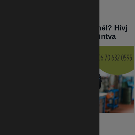
Élő szóban kérdeznél? Hívj
minket a képre kattintva