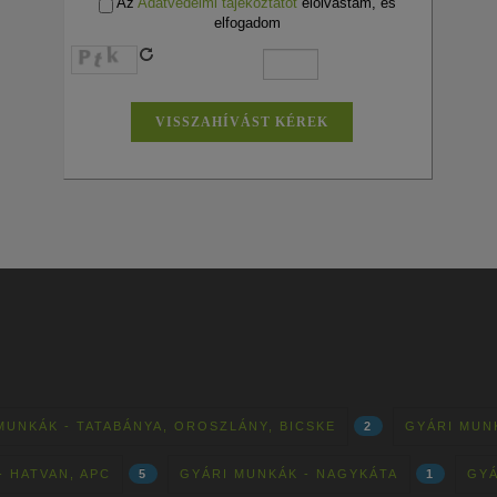
Az
Adatvédelmi tájékoztatót
elolvastam, és
elfogadom
MUNKÁK - TATABÁNYA, OROSZLÁNY, BICSKE
2
GYÁRI MUN
- HATVAN, APC
5
GYÁRI MUNKÁK - NAGYKÁTA
1
GYÁ