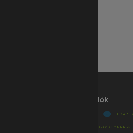
Gyári munkák - régiók
GYÁRI MUNKÁK - OROSZLÁNY
1
GYÁRI 
GYÁRI MUNKÁK - TAB
1
GYÁRI MUNKÁK 