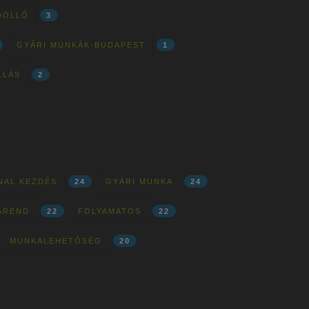
ÖDÖLLŐ
3
GYÁRI MUNKÁK-BUDAPEST
1
LLÁS
2
NAL KEZDÉS
24
GYÁRI MUNKA
24
AREND
22
FOLYAMATOS
22
MUNKALEHETŐSÉG
20