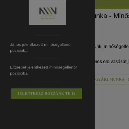
Veszprém - gyári munka - Minő
János jelentkezett minőségellenőr
Gyári munkalehetőséget kínálunk, minőségel
pozícióba
(Kérjük az álláshirdetés figyelmes elolvasását j
Erzsébet jelentkezett minőségellenőr
pozícióba
BŐVEBBEN: VESZPRÉM - GYÁRI MUNKA -
JELENTKEZZ HOZZÁNK TE IS