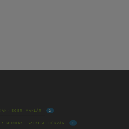
KÁK - EGER, MAKLÁR
2
RI MUNKÁK - SZÉKESFEHÉRVÁR
1