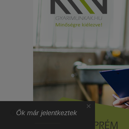
×
Ők már jelentkeztek