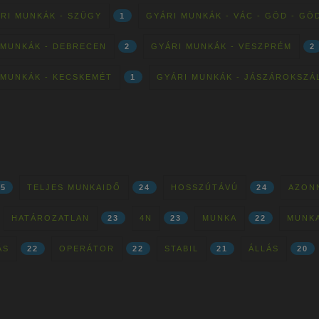
RI MUNKÁK - SZÜGY
1
GYÁRI MUNKÁK - VÁC - GÖD - G
 MUNKÁK - DEBRECEN
2
GYÁRI MUNKÁK - VESZPRÉM
2
 MUNKÁK - KECSKEMÉT
1
GYÁRI MUNKÁK - JÁSZÁROKSZÁ
25
TELJES MUNKAIDŐ
24
HOSSZÚTÁVÚ
24
AZON
HATÁROZATLAN
23
4N
23
MUNKA
22
MUNK
ÁS
22
OPERÁTOR
22
STABIL
21
ÁLLÁS
20