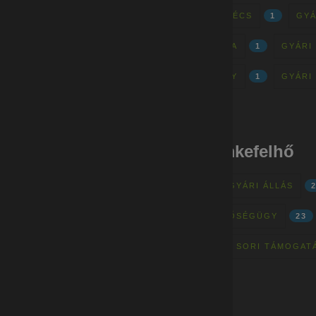
GYÁRI MUNKÁK - CSERKÚT, PÉCS
1
GYÁ
GYÁRI MUNKÁK - BÉKÉSCSABA
1
GYÁRI
GYÁRI MUNKÁK - JÁSZBERÉNY
1
GYÁRI
Gyári munkák - címkefelhő
MINŐSÉGELLENŐR
28
GYÁRI ÁLLÁS
FIZIKAI MUNKA
24
MINŐSÉGÜGY
23
BETANÍTOTT MUNKA
22
SORI TÁMOGAT
ÖNÉLETRAJZ
19