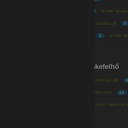
GYÁRI MUNKÁK - SZÜGY
1
GYÁRI MUNK
GYÁRI MUNKÁK - VÁC - GÖD - GÖDÖLLŐ
3
GYÁRI MUNKÁK - DEBRECEN
2
GYÁRI M
Gyári munkák - címkefelhő
MINŐSÉGELLENŐR
28
GYÁRI ÁLLÁS
FIZIKAI MUNKA
24
MINŐSÉGÜGY
23
BETANÍTOTT MUNKA
22
SORI TÁMOGAT
ÖNÉLETRAJZ
19