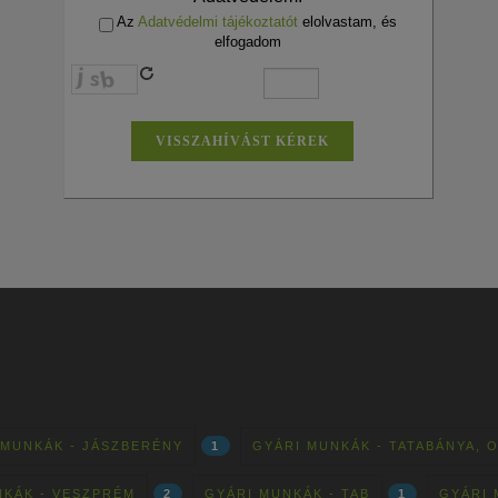
Az
Adatvédelmi tájékoztatót
elolvastam, és
elfogadom
 MUNKÁK - JÁSZBERÉNY
1
GYÁRI MUNKÁK - TATABÁNYA, 
NKÁK - VESZPRÉM
2
GYÁRI MUNKÁK - TAB
1
GYÁRI 