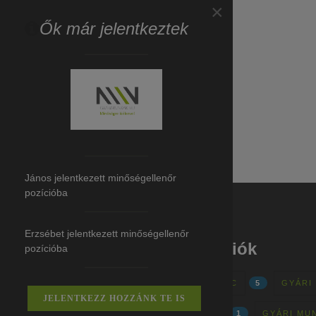
×
Ők már jelentkeztek
János jelentkezett minőségellenőr
pozícióba
Erzsébet jelentkezett minőségellenőr
Gyári munkák - régiók
pozícióba
GYÁRI MUNKÁK - HATVAN, APC
5
GYÁRI
JELENTKEZZ HOZZÁNK TE IS
GYÁRI MUNKÁK-BUDAPEST
1
GYÁRI MU