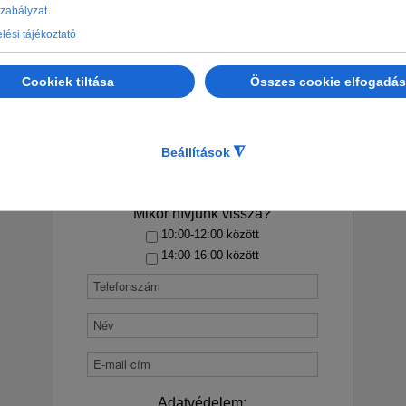
Kérdésed van? Kérj
visszahívást tőlünk.
Melyik régió iránt érdeklődsz?
Mikor hívjunk vissza?
10:00-12:00 között
14:00-16:00 között
Adatvédelem: