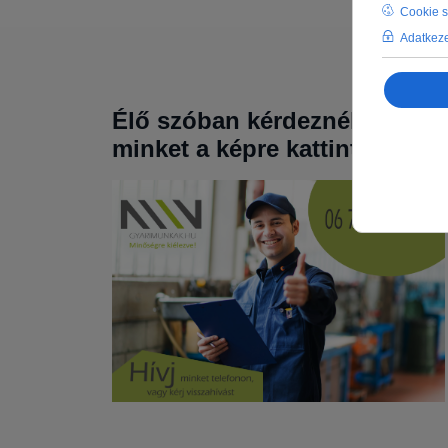
Élő szóban kérdeznél? Hívj
minket a képre kattintva