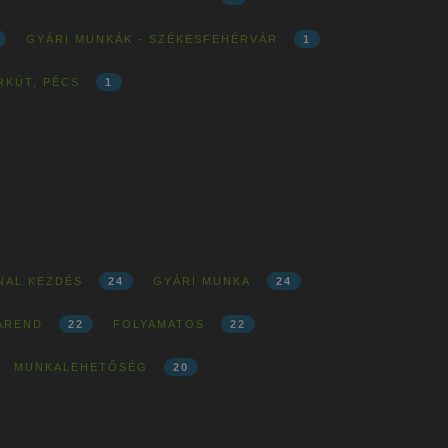
GYÁRI MUNKÁK - SZÉKESFEHÉRVÁR
1
RKÚT, PÉCS
1
NAL KEZDÉS
24
GYÁRI MUNKA
24
AREND
22
FOLYAMATOS
22
MUNKALEHETŐSÉG
20