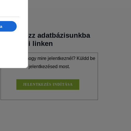
Jelentkezz adatbázisunkba
az alábbi linken
Már tudod, hogy mire jelentkeznél? Küldd be
jelentkezésed most.
JELENTKEZÉS INDÍTÁSA