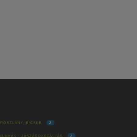
OROSZLÁNY, BICSKE
2
MUNKÁK - JÁSZÁROKSZÁLLÁS
2