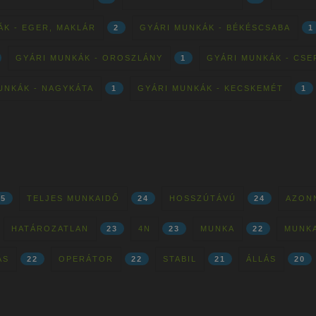
ÁK - EGER, MAKLÁR
2
GYÁRI MUNKÁK - BÉKÉSCSABA
1
GYÁRI MUNKÁK - OROSZLÁNY
1
GYÁRI MUNKÁK - CSE
UNKÁK - NAGYKÁTA
1
GYÁRI MUNKÁK - KECSKEMÉT
1
25
TELJES MUNKAIDŐ
24
HOSSZÚTÁVÚ
24
AZON
HATÁROZATLAN
23
4N
23
MUNKA
22
MUNK
ÁS
22
OPERÁTOR
22
STABIL
21
ÁLLÁS
20