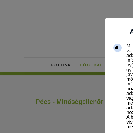
RÓLUNK
FŐOLDAL
AKTUÁL
Pécs - Minőségellenőr - 3 műsza