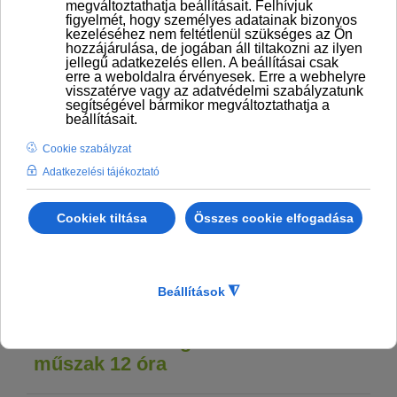
Debrecen - Gyári munka -
Minőségellenőr - 8 és 12 órás
műszakrend
Eger - Gyári munka -
Minőségellenőr - 4 műszak 12 óra
GÖD/VÁC (VÁCi tesztírással) -
Minőségellenőr - 1 műszak 8 órában
Gyula - gyári munka -
minőségellenőr - 3 műszak, 8 óra
Hatvan - Minőségellenőr - 3/3
műszak 12 óra