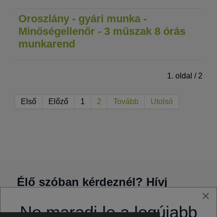
Oroszlány - gyári munka -
Minőségellenőr - 3 műszak 8 órás
munkarend
1. oldal / 2
Első
Előző
1
2
Tovább
Utolsó
Élő szóban kérdeznél? Hívj
×
minket a képre kattintva
Ne maradj le a legújabb