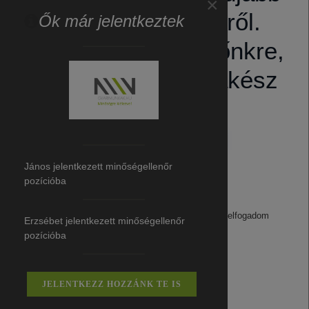
×
álláslehetőségekről.
Ők már jelentkeztek
Iratkozz fel értesítőnkre,
hogy mindig naprakész
legyél.
János jelentkezett minőségellenőr
pozícióba
Adatvédelem:
Az
Adatvédelmi tájékoztatót
elolvastam, és elfogadom
Erzsébet jelentkezett minőségellenőr
Kérdésed van? Kérj visszahívást
pozícióba
Feliratkozom a hírlevélre
tőlünk.
Feliratkozom a hírlevélre
JELENTKEZZ HOZZÁNK TE IS