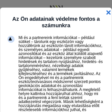
Apc - Gyári munka - Minőségellenőr
- 3 műszak 8 óra
Békéscsaba - gyári munka -
minőségellenőr - 3 műszak 8
Debrecen - Gyári munka -
Minőségellenőr - 4 műszak 12 óra