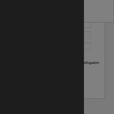
Mikor hívjunk vissza?
10:00-12:00 között
14:00-16:00 között
Adatvédelem:
Az
Adatvédelmi tájékoztatót
elolvastam, és elfogadom