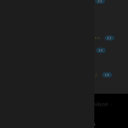
FIZIKAI MUNKA
24
MINŐSÉGÜGY
23
HATÁROZATLAN
23
4N
23
MUNKA
22
MUNKAREND
22
FOLYAMATOS
22
BETANÍTOTT MUNKA
22
SORI TÁMOGATÁS
22
OPERÁTOR
22
STABIL
21
ÁLLÁS
20
MUNKALEHETŐSÉG
20
ÖNÉLETRAJZ
19
Adatvédelmi tájékoztató
Cookie szabályzat
Visszaélés bejelentés
(C) 2021 MINDEN JOG FENNTARTVA