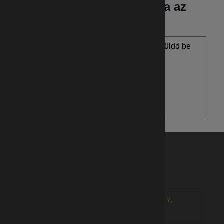
Jelentkezz adatbázisunkba az
alábbi linken
Már tudod, hogy mire jelentkeznél? Küldd be
jelentkezésed most.
JELENTKEZÉS INDÍTÁSA
Gyári munkák - régiók
GYÁRI MUNKÁK - BÉKÉSCSABA
1
GYÁRI MUNKÁK - TATABÁNYA, OROSZLÁNY,
BICSKE