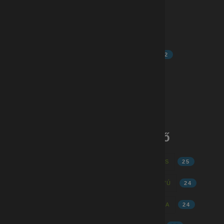
GYÁRI MUNKÁK - EGER, MAKLÁR
2
GYÁRI MUNKÁK - TAB
1
GYÁRI MUNKÁK - JÁSZÁROKSZÁLLÁS
2
GYÁRI MUNKÁK - HATVAN, APC
5
GYÁRI MUNKÁK - OROSZLÁNY
1
Gyári munkák - címkefelhő
MINŐSÉGELLENŐR
28
GYÁRI ÁLLÁS
25
TELJES MUNKAIDŐ
24
HOSSZÚTÁVÚ
24
AZONNAL KEZDÉS
24
GYÁRI MUNKA
24